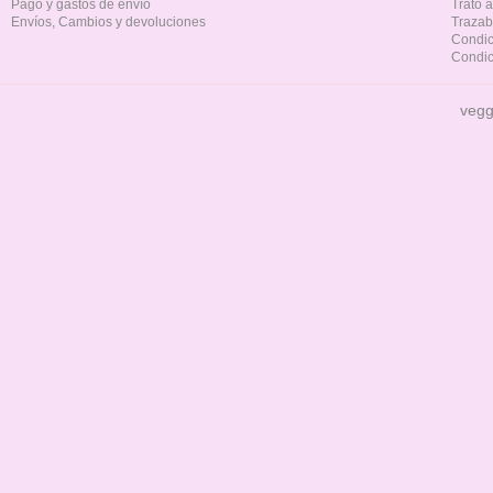
Pago y gastos de envío
Trato 
Envíos, Cambios y devoluciones
Trazab
Condic
Condic
vegg