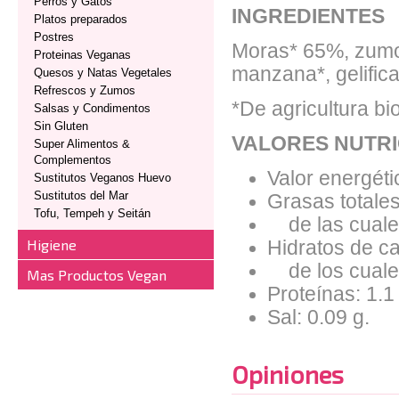
Perros y Gatos
INGREDIENTES
Platos preparados
Postres
Moras* 65%, zumo
Proteinas Veganas
manzana*, gelifican
Quesos y Natas Vegetales
Refrescos y Zumos
*De agricultura bi
Salsas y Condimentos
Sin Gluten
VALORES NUTRI
Super Alimentos &
Complementos
Valor energéti
Sustitutos Veganos Huevo
Sustitutos del Mar
Grasas totales
Tofu, Tempeh y Seitán
de las cuales
Higiene
Hidratos de ca
de los cuales
Mas Productos Vegan
Proteínas: 1.1
Sal: 0.09 g.
Opiniones