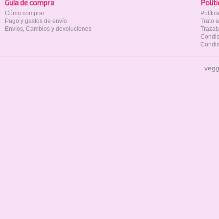
Guía de compra
Polí­t
Cómo comprar
Políti
Pago y gastos de envío
Trato 
Envíos, Cambios y devoluciones
Trazab
Condic
Condic
vegg