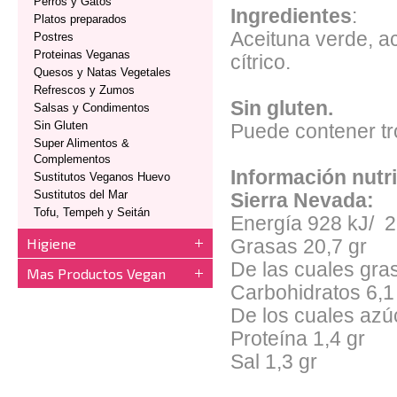
Perros y Gatos
Ingredientes
:
Platos preparados
Aceituna verde, ac
Postres
Proteinas Veganas
cítrico.
Quesos y Natas Vegetales
Refrescos y Zumos
Sin gluten.
Salsas y Condimentos
Sin Gluten
Puede contener tr
Super Alimentos &
Complementos
Información nutr
Sustitutos Veganos Huevo
Sustitutos del Mar
Sierra Nevada:
Tofu, Tempeh y Seitán
Energía 928 kJ/ 2
Higiene
Grasas 20,7 gr
De las cuales gra
Mas Productos Vegan
Carbohidratos 6,1
De los cuales azú
Proteína 1,4 gr
Sal 1,3 gr