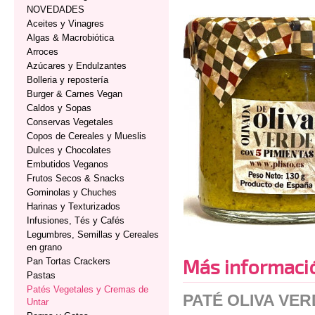
NOVEDADES
Aceites y Vinagres
Algas & Macrobiótica
Arroces
Azúcares y Endulzantes
Bolleria y repostería
Burger & Carnes Vegan
Caldos y Sopas
Conservas Vegetales
Copos de Cereales y Mueslis
Dulces y Chocolates
Embutidos Veganos
Frutos Secos & Snacks
Gominolas y Chuches
Harinas y Texturizados
Infusiones, Tés y Cafés
Legumbres, Semillas y Cereales
en grano
Más informaci
Pan Tortas Crackers
Pastas
Patés Vegetales y Cremas de
PATÉ OLIVA VER
Untar