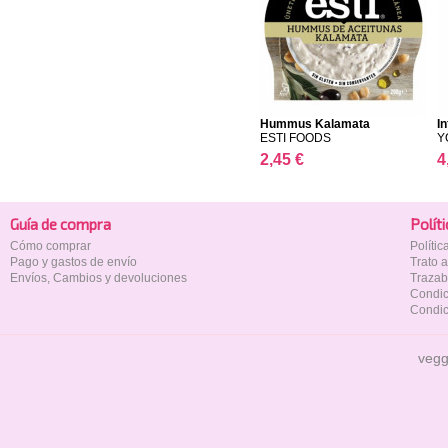
Hummus Kalamata
In
ESTI FOODS
Y
2,45 €
4
Guía de compra
Polí­t
Cómo comprar
Políti
Pago y gastos de envío
Trato 
Envíos, Cambios y devoluciones
Trazab
Condic
Condic
vegg