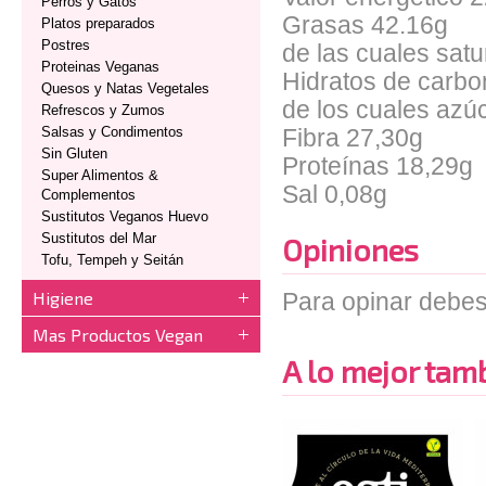
Perros y Gatos
Grasas 42.16g
Platos preparados
Postres
de las cuales sat
Proteinas Veganas
Hidratos de carbo
Quesos y Natas Vegetales
de los cuales azú
Refrescos y Zumos
Salsas y Condimentos
Fibra 27,30g
Sin Gluten
Proteínas 18,29g
Super Alimentos &
Sal 0,08g
Complementos
Sustitutos Veganos Huevo
Sustitutos del Mar
Opiniones
Tofu, Tempeh y Seitán
Higiene
Para opinar debes
Mas Productos Vegan
A lo mejor tambi