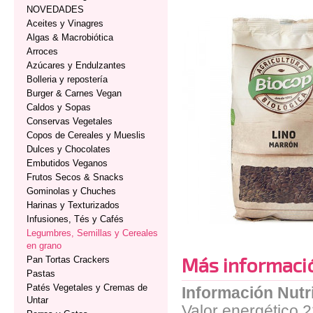
NOVEDADES
Aceites y Vinagres
Algas & Macrobiótica
Arroces
Azúcares y Endulzantes
Bolleria y repostería
Burger & Carnes Vegan
Caldos y Sopas
Conservas Vegetales
Copos de Cereales y Mueslis
Dulces y Chocolates
Embutidos Veganos
Frutos Secos & Snacks
Gominolas y Chuches
Harinas y Texturizados
Infusiones, Tés y Cafés
Legumbres, Semillas y Cereales
en grano
Más informaci
Pan Tortas Crackers
Pastas
Patés Vegetales y Cremas de
Información Nutr
Untar
Valor energético 