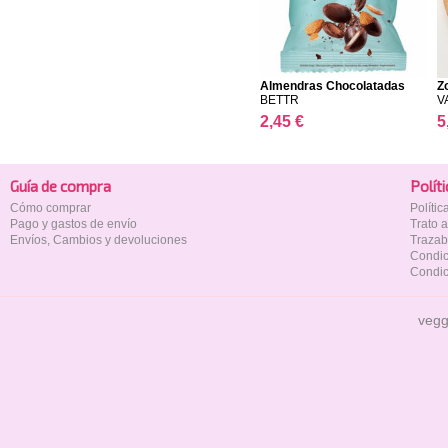
Almendras Chocolatadas
Z
BETTR
V
2,45 €
5
Guía de compra
Polí­t
Cómo comprar
Políti
Pago y gastos de envío
Trato 
Envíos, Cambios y devoluciones
Trazab
Condic
Condic
vegg