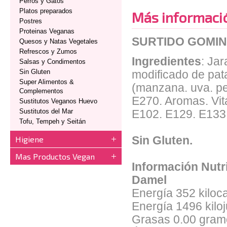
Perros y Gatos
Platos preparados
Más informaci
Postres
Proteinas Veganas
SURTIDO GOMIN
Quesos y Natas Vegetales
Refrescos y Zumos
Ingredientes
: Ja
Salsas y Condimentos
Sin Gluten
modificado de pat
Super Alimentos &
(manzana. uva. pe
Complementos
E270. Aromas. Vit
Sustitutos Veganos Huevo
Sustitutos del Mar
E102. E129. E133
Tofu, Tempeh y Seitán
Higiene
Sin Gluten.
Mas Productos Vegan
Información Nutr
Damel
Energía 352 kiloca
Energía 1496 kiloj
Grasas 0.00 gram