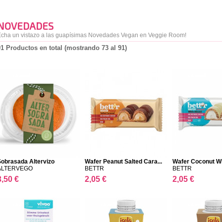
NOVEDADES
cha un vistazo a las guapísimas Novedades Vegan en Veggie Room!
91 Productos en total (mostrando 73 al 91)
Sobrasada Altervizo
Wafer Peanut Salted Cara...
Wafer Coconut Wh
ALTERVEGO
BETTR
BETTR
3,50 €
2,05 €
2,05 €