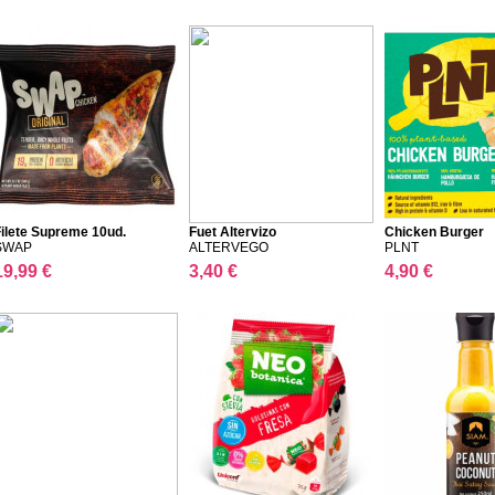
ilete Supreme 10ud.
Fuet Altervizo
Chicken Burger
SWAP
ALTERVEGO
PLNT
19,99 €
3,40 €
4,90 €