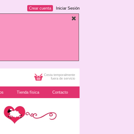
Crear cuenta
Iniciar Sesión
Cesta temporalmente
fuera de servicio
os
Tienda física
Contacto