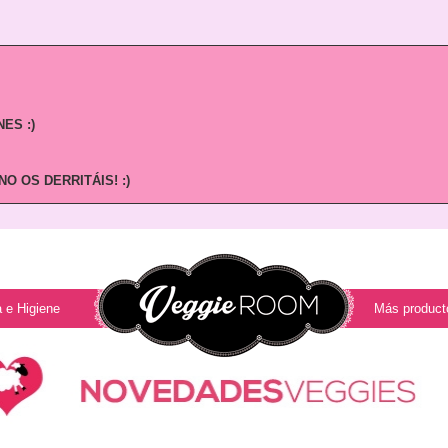
ES :)
O OS DERRITÁIS! :)
 e Higiene
Más product