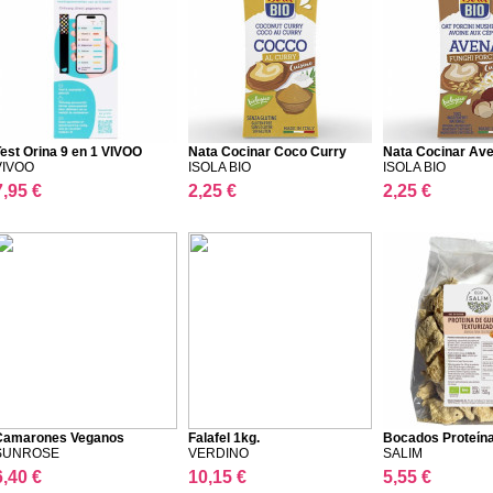
est Orina 9 en 1 VIVOO
Nata Cocinar Coco Curry
Nata Cocinar Aven
VIVOO
ISOLA BIO
ISOLA BIO
7,95 €
2,25 €
2,25 €
Camarones Veganos
Falafel 1kg.
Bocados Proteína
SUNROSE
VERDINO
SALIM
6,40 €
10,15 €
5,55 €