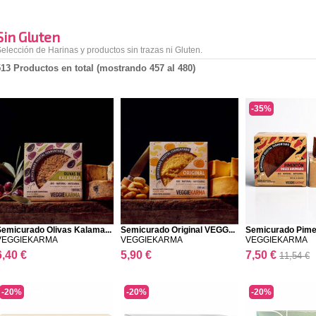
Sin Gluten
elección de Harinas y productos sin trazas ni Gluten.
513 Productos en total (mostrando 457 al 480)
-35%
Semicurado Olivas Kalama...
Semicurado Original VEGG...
Semicurado Pimen
VEGGIEKARMA
VEGGIEKARMA
VEGGIEKARMA
6,40 €
5,90 €
7,50 €
11,54 €
-20%
-20%
-20%