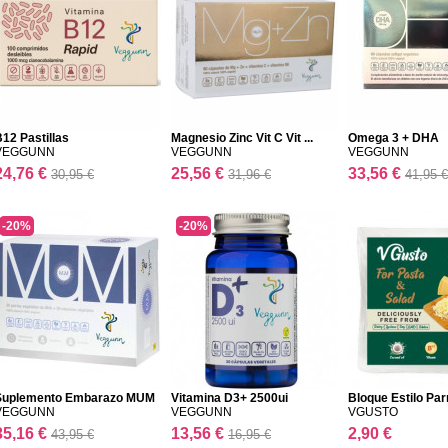
12 Pastillas
Magnesio Zinc Vit C Vit ...
Omega 3 + DHA
VEGGUNN
VEGGUNN
VEGGUNN
24,76 €
25,56 €
33,56 €
30,95 €
31,96 €
41,95 €
-20%
-20%
Suplemento Embarazo MUM
Vitamina D3+ 2500ui
Bloque Estilo P
VEGGUNN
VEGGUNN
VGUSTO
35,16 €
13,56 €
2,90 €
43,95 €
16,95 €