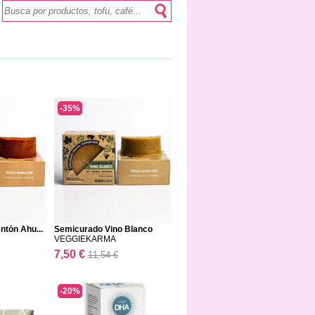
-35%
tón Ahu...
Semicurado Vino Blanco
VEGGIEKARMA
7,50 €
11,54 €
-20%