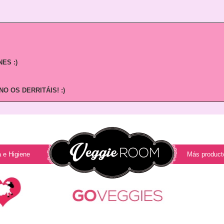
ES :)
O OS DERRITÁIS! :)
 e Higiene
Más product