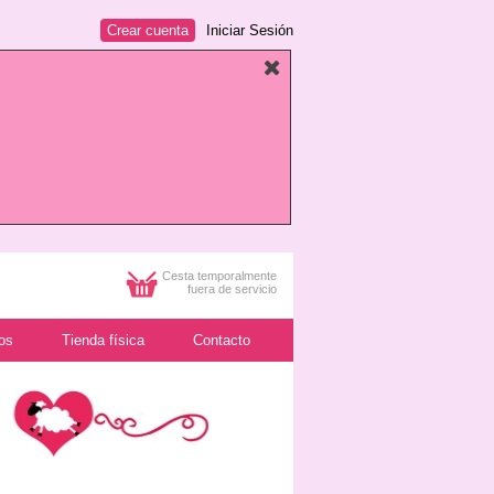
Crear cuenta
Iniciar Sesión
Cesta temporalmente
fuera de servicio
os
Tienda física
Contacto