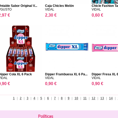
ntable Sabor Original V...
Caja Chicles Melón
Chicle Fashion Tat
VGUSTO
VIDAL
VIDAL
2,97 €
2,30 €
0,60 €
Dipper Cola XL 6 Pack
Dipper Frambuesa XL 6 Pa...
Dipper Fresa XL 
VIDAL
VIDAL
VIDAL
0,90 €
0,90 €
0,90 €
1
|
2
|
3
|
4
|
5
|
6
|
7
|
8
|
9
|
10
|
11
|
12
|
13
|
14
|
Polí­ticas