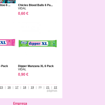
too 6 ...
Chicles Blood Balls 6 Pa...
VIDAL
0,60 €
6 Pack
Dipper Manzana XL 6 Pack
VIDAL
0,90 €
15
|
16
|
17
|
18
|
19
|
20
|
21
|
22
páginas
Empresa