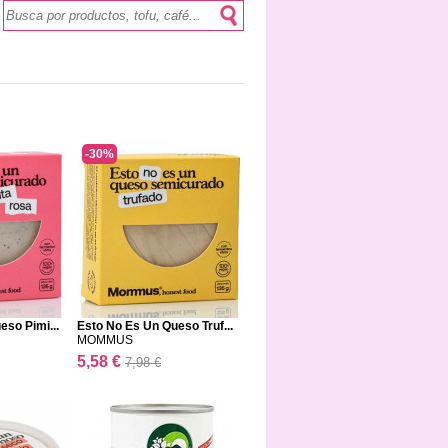
-30%
eso Pimi...
Esto No Es Un Queso Truf...
MOMMUS
5,58 €
7,98 €