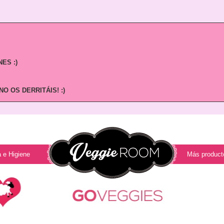
ES :)
O OS DERRITÁIS! :)
 e Higiene
Más product