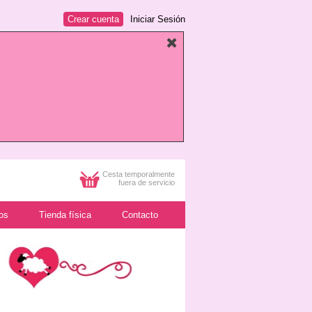
Crear cuenta
Iniciar Sesión
Cesta temporalmente
fuera de servicio
os
Tienda física
Contacto