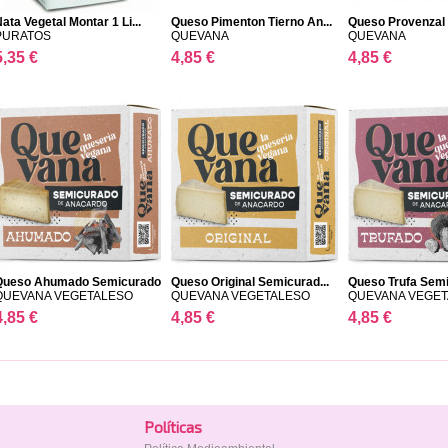
ata Vegetal Montar 1 Li...
Queso Pimenton Tierno An...
Queso Provenzal 
PURATOS
QUEVANA
QUEVANA
5,35 €
4,85 €
4,85 €
Queso Ahumado Semicurado
Queso Original Semicurad...
Queso Trufa Sem
QUEVANA VEGETALESO
QUEVANA VEGETALESO
QUEVANA VEGE
4,85 €
4,85 €
4,85 €
Polí­ticas