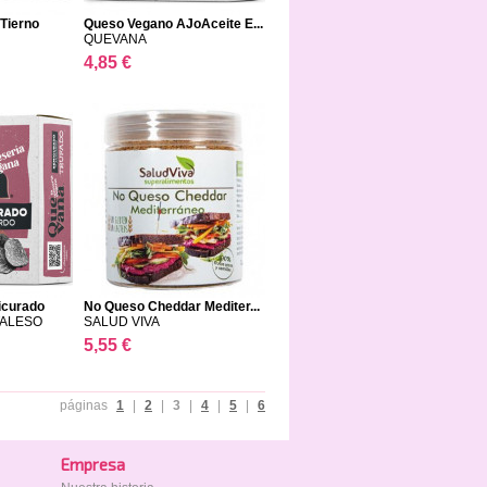
Tierno
Queso Vegano AJoAceite E...
QUEVANA
4,85 €
icurado
No Queso Cheddar Mediter...
TALESO
SALUD VIVA
5,55 €
páginas
1
|
2
|
3
|
4
|
5
|
6
Empresa