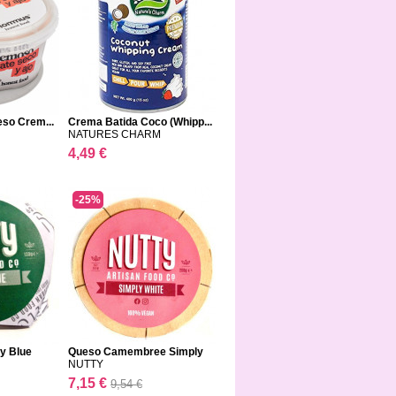
eso Crem...
Crema Batida Coco (Whipp...
NATURES CHARM
4,49 €
-25%
y Blue
Queso Camembree Simply
W...
NUTTY
7,15 €
9,54 €