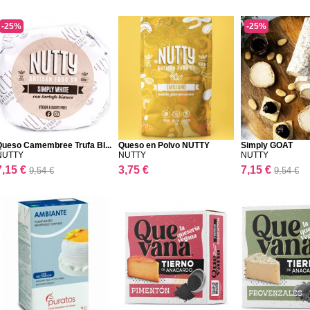
-25%
-25%
Queso Camembree Trufa Bl...
Queso en Polvo NUTTY
Simply GOAT
NUTTY
NUTTY
NUTTY
7,15 €
3,75 €
7,15 €
9,54 €
9,54 €