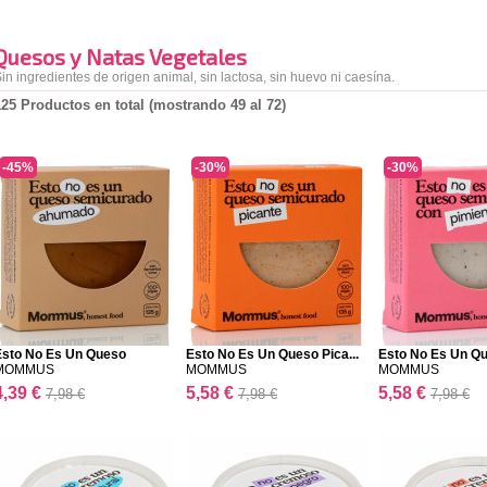
Quesos y Natas Vegetales
in ingredientes de origen animal, sin lactosa, sin huevo ni caesína.
125 Productos en total (mostrando 49 al 72)
-45%
-30%
-30%
Esto No Es Un Queso
Esto No Es Un Queso Pica...
Esto No Es Un Qu
Ahum...
MOMMUS
MOMMUS
MOMMUS
4,39 €
5,58 €
5,58 €
7,98 €
7,98 €
7,98 €