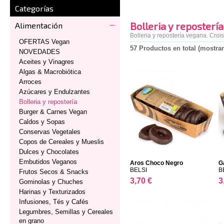
Categorías
Bolleria y repostería
Alimentación
Bolleria y repostería vegana. Crois
OFERTAS Vegan
57 Productos en total (mostran
NOVEDADES
Aceites y Vinagres
Algas & Macrobiótica
Arroces
Azúcares y Endulzantes
Bolleria y repostería
Burger & Carnes Vegan
Caldos y Sopas
Conservas Vegetales
Copos de Cereales y Mueslis
Dulces y Chocolates
Embutidos Veganos
Aros Choco Negro
G
BELSI
B
Frutos Secos & Snacks
3,70 €
3
Gominolas y Chuches
Harinas y Texturizados
Infusiones, Tés y Cafés
Legumbres, Semillas y Cereales
en grano