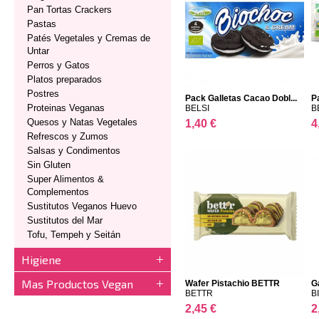
Pan Tortas Crackers
Pastas
Patés Vegetales y Cremas de
Untar
Perros y Gatos
Platos preparados
Postres
Pack Galletas Cacao Dobl...
P
Proteinas Veganas
BELSI
B
Quesos y Natas Vegetales
1,40 €
4
Refrescos y Zumos
Salsas y Condimentos
Sin Gluten
Super Alimentos &
Complementos
Sustitutos Veganos Huevo
Sustitutos del Mar
Tofu, Tempeh y Seitán
Higiene
Mas Productos Vegan
Wafer Pistachio BETTR
G
BETTR
B
2,45 €
2