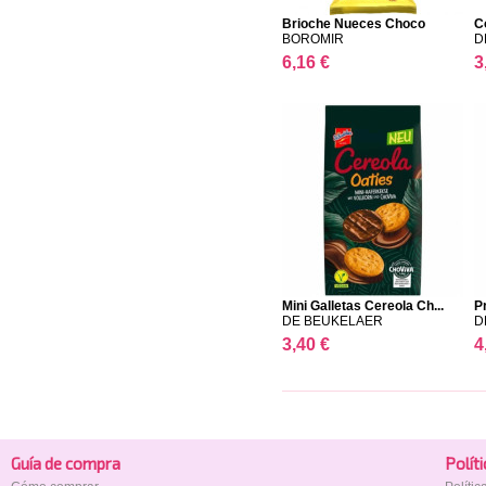
Brioche Nueces Choco
C
BOROMIR
D
6,16 €
3
Mini Galletas Cereola Ch...
P
DE BEUKELAER
D
3,40 €
4
Guía de compra
Polí­t