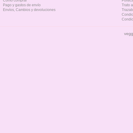
Cómo comprar
Políti
Pago y gastos de envío
Trato 
Envíos, Cambios y devoluciones
Trazab
Condic
Condic
vegg