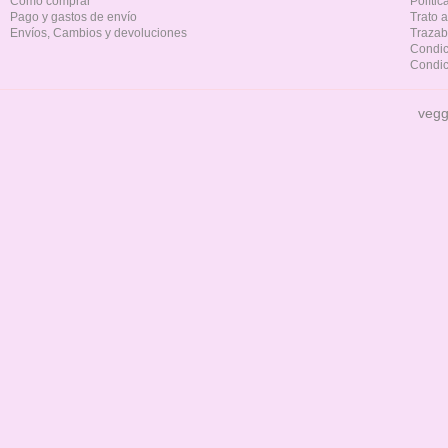
Cómo comprar
Políti
Pago y gastos de envío
Trato 
Envíos, Cambios y devoluciones
Trazab
Condic
Condic
vegg