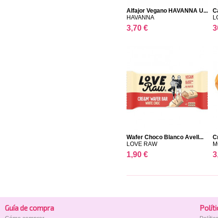
Alfajor Vegano HAVANNA U...
C
HAVANNA
L
3,70 €
3
Wafer Choco Blanco Avell...
C
LOVE RAW
M
1,90 €
3
Guía de compra
Polí­t