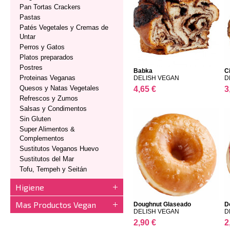
Pan Tortas Crackers
Pastas
Patés Vegetales y Cremas de
Untar
Perros y Gatos
Platos preparados
Postres
Babka
C
Proteinas Veganas
DELISH VEGAN
D
Quesos y Natas Vegetales
4,65 €
3
Refrescos y Zumos
Salsas y Condimentos
Sin Gluten
Super Alimentos &
Complementos
Sustitutos Veganos Huevo
Sustitutos del Mar
Tofu, Tempeh y Seitán
Higiene
Mas Productos Vegan
Doughnut Glaseado
D
DELISH...
DELISH VEGAN
D
2,90 €
2