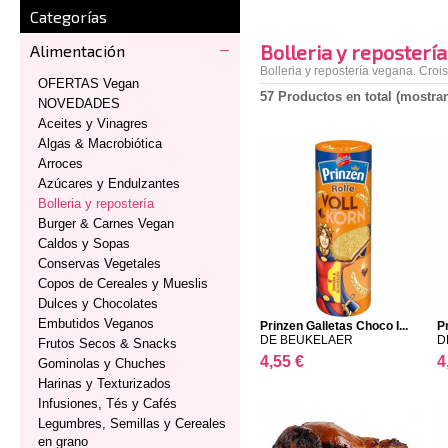
Categorías
Bolleria y repostería
Alimentación
Bolleria y repostería vegana. Crois
OFERTAS Vegan
57 Productos en total (mostran
NOVEDADES
Aceites y Vinagres
Algas & Macrobiótica
Arroces
Azúcares y Endulzantes
Bolleria y repostería
Burger & Carnes Vegan
Caldos y Sopas
Conservas Vegetales
Copos de Cereales y Mueslis
Dulces y Chocolates
Embutidos Veganos
Prinzen Galletas Choco I...
P
DE BEUKELAER
D
Frutos Secos & Snacks
4,55 €
4
Gominolas y Chuches
Harinas y Texturizados
Infusiones, Tés y Cafés
Legumbres, Semillas y Cereales
en grano