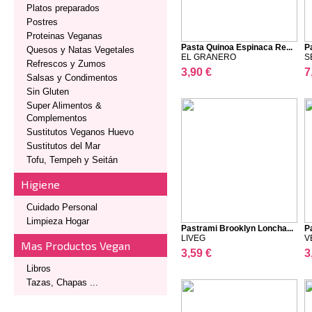
Platos preparados
Postres
Proteinas Veganas
Pasta Quinoa Espinaca Re...
P
Quesos y Natas Vegetales
EL GRANERO
S
Refrescos y Zumos
3,90 €
7
Salsas y Condimentos
Sin Gluten
Super Alimentos &
Complementos
Sustitutos Veganos Huevo
Sustitutos del Mar
Tofu, Tempeh y Seitán
Higiene
Cuidado Personal
Limpieza Hogar
Pastrami Brooklyn Loncha...
P
LIVEG
V
Mas Productos Vegan
3,59 €
3
Libros
Tazas, Chapas ...