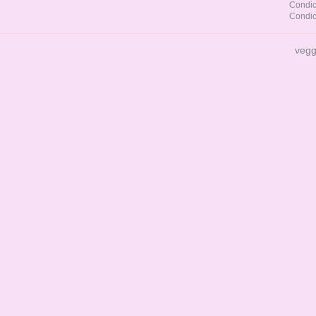
Condic
Condic
vegg