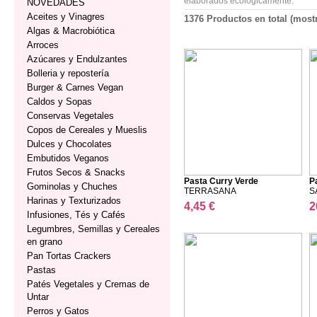
elaborados ecológicamente.
NOVEDADES
Aceites y Vinagres
1376 Productos en total (most
Algas & Macrobiótica
Arroces
Azúcares y Endulzantes
Bolleria y repostería
Burger & Carnes Vegan
Caldos y Sopas
Conservas Vegetales
Copos de Cereales y Mueslis
Dulces y Chocolates
Embutidos Veganos
Frutos Secos & Snacks
Pasta Curry Verde
P
Gominolas y Chuches
TERRASANA
S
Harinas y Texturizados
4,45 €
2
Infusiones, Tés y Cafés
Legumbres, Semillas y Cereales
en grano
Pan Tortas Crackers
Pastas
Patés Vegetales y Cremas de
Untar
Perros y Gatos