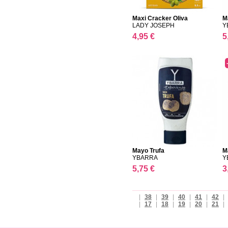
Maxi Cracker Oliva
M
LADY JOSEPH
Y
4,95 €
5
Mayo Trufa
M
YBARRA
Y
5,75 €
3
|
38
|
39
|
40
|
41
|
42
|
|
17
|
18
|
19
|
20
|
21
|