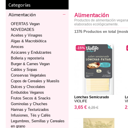
Categorías
Alimentación
Alimentación
Productos de alimentación vegana,
OFERTAS Vegan
elaborados ecológicamente.
NOVEDADES
1376 Productos en total (most
Aceites y Vinagres
Algas & Macrobiótica
Arroces
-15%
Azúcares y Endulzantes
Bolleria y repostería
Burger & Carnes Vegan
Caldos y Sopas
Conservas Vegetales
Copos de Cereales y Mueslis
Dulces y Chocolates
Embutidos Veganos
Lonchas Semicurado
L
Frutos Secos & Snacks
VIOLIFE
V
Gominolas y Chuches
3,65 €
2
4,29 €
Harinas y Texturizados
Infusiones, Tés y Cafés
Legumbres, Semillas y Cereales
en grano