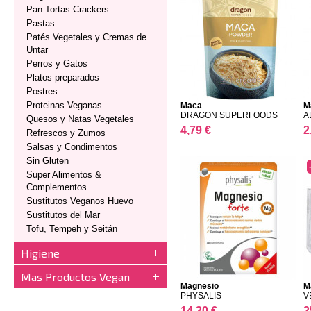
Pan Tortas Crackers
Pastas
Patés Vegetales y Cremas de
Untar
Perros y Gatos
Platos preparados
Postres
Proteinas Veganas
Maca
M
DRAGON SUPERFOODS
A
Quesos y Natas Vegetales
4,79 €
2
Refrescos y Zumos
Salsas y Condimentos
Sin Gluten
Super Alimentos &
Complementos
Sustitutos Veganos Huevo
Sustitutos del Mar
Tofu, Tempeh y Seitán
Higiene
Mas Productos Vegan
Magnesio
Ma
PHYSALIS
V
14,30 €
2