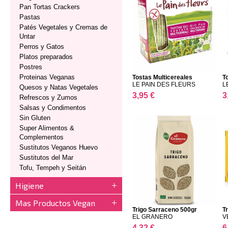
Pan Tortas Crackers
Pastas
Patés Vegetales y Cremas de
Untar
Perros y Gatos
Platos preparados
Postres
Proteinas Veganas
Tostas Multicereales
T
LE PAIN DES FLEURS
L
Quesos y Natas Vegetales
3,95 €
3
Refrescos y Zumos
Salsas y Condimentos
Sin Gluten
Super Alimentos &
Complementos
Sustitutos Veganos Huevo
Sustitutos del Mar
Tofu, Tempeh y Seitán
Higiene
Mas Productos Vegan
Trigo Sarraceno 500gr
Tr
EL GRANERO
V
4,32 €
6