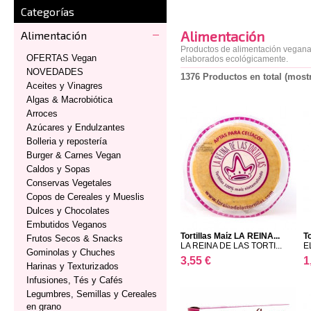
Categorías
Alimentación
Alimentación
Productos de alimentación vegana,
OFERTAS Vegan
elaborados ecológicamente.
NOVEDADES
1376 Productos en total (most
Aceites y Vinagres
Algas & Macrobiótica
Arroces
Azúcares y Endulzantes
Bolleria y repostería
Burger & Carnes Vegan
Caldos y Sopas
Conservas Vegetales
Copos de Cereales y Mueslis
Dulces y Chocolates
Embutidos Veganos
Tortillas Maíz LA REINA...
T
Frutos Secos & Snacks
LA REINA DE LAS TORTI...
E
Gominolas y Chuches
3,55 €
1
Harinas y Texturizados
Infusiones, Tés y Cafés
Legumbres, Semillas y Cereales
en grano