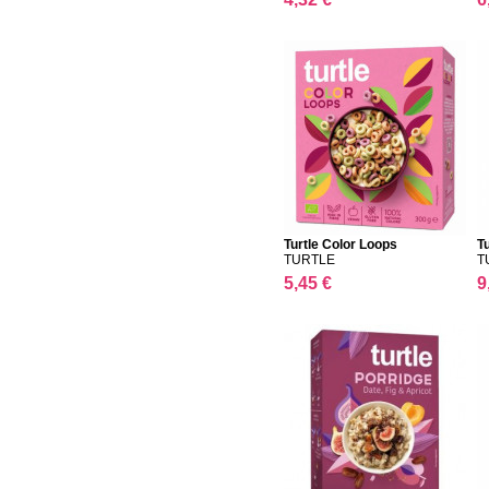
Turtle Color Loops
T
TURTLE
T
5,45 €
9