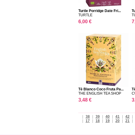
Turtle Porridge Date Fri...
T
TURTLE
T
6,00 €
7
Té Blanco Coco Fruta Pa...
T
THE ENGLISH TEA SHOP
C
3,48 €
3
|
38
|
39
|
40
|
41
|
42
|
|
17
|
18
|
19
|
20
|
21
|