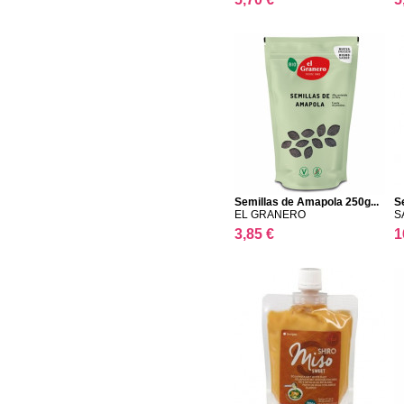
Semillas de Amapola 250g...
S
EL GRANERO
S
3,85 €
1