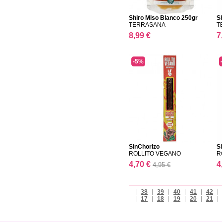
Shiro Miso Blanco 250gr
S
TERRASANA
T
8,99 €
7
-5%
SinChorizo
S
ROLLITO VEGANO
R
4,70 €
4
4,95 €
|
38
|
39
|
40
|
41
|
42
|
|
17
|
18
|
19
|
20
|
21
|