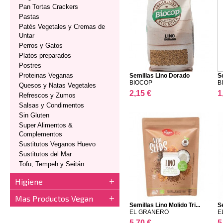
Pan Tortas Crackers
Pastas
Patés Vegetales y Cremas de
Untar
Perros y Gatos
Platos preparados
Postres
Proteinas Veganas
Semillas Lino Dorado
S
BIOCOP
B
Quesos y Natas Vegetales
2,15 €
1
Refrescos y Zumos
Salsas y Condimentos
Sin Gluten
Super Alimentos &
Complementos
Sustitutos Veganos Huevo
Sustitutos del Mar
Tofu, Tempeh y Seitán
Higiene
Mas Productos Vegan
Semillas Lino Molido Tri...
Se
EL GRANERO
E
5,70 €
5