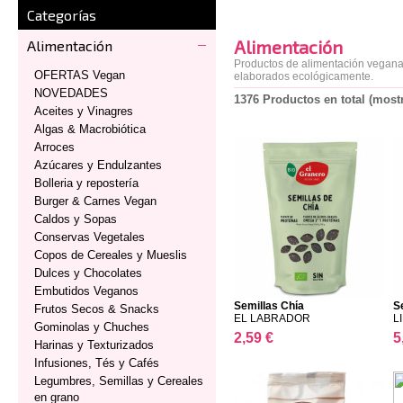
Categorías
Alimentación
Alimentación
Productos de alimentación vegana,
OFERTAS Vegan
elaborados ecológicamente.
NOVEDADES
1376 Productos en total (most
Aceites y Vinagres
Algas & Macrobiótica
Arroces
Azúcares y Endulzantes
Bolleria y repostería
Burger & Carnes Vegan
Caldos y Sopas
Conservas Vegetales
Copos de Cereales y Mueslis
Dulces y Chocolates
Embutidos Veganos
Semillas Chía
S
Frutos Secos & Snacks
EL LABRADOR
L
Gominolas y Chuches
2,59 €
5
Harinas y Texturizados
Infusiones, Tés y Cafés
Legumbres, Semillas y Cereales
en grano