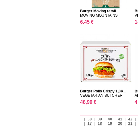
Burger Moving retail
Bu
MOVING MOUNTAINS
V
6,45 €
1
Burger Pollo Crispy 1,8K...
B
VEGETARIAN BUTCHER
A
48,99 €
4
|
38
|
39
|
40
|
41
|
42
|
|
17
|
18
|
19
|
20
|
21
|