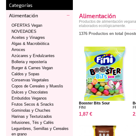
Categorías
Alimentación
Alimentación
Productos de alimentación vegana,
OFERTAS Vegan
elaborados ecológicamente.
NOVEDADES
1376 Productos en total (most
Aceites y Vinagres
Algas & Macrobiótica
Arroces
Azúcares y Endulzantes
Bolleria y repostería
Burger & Carnes Vegan
Caldos y Sopas
Conservas Vegetales
Copos de Cereales y Mueslis
Dulces y Chocolates
Embutidos Veganos
Booster Bits Sour
B
Frutos Secos & Snacks
FINI
F
Gominolas y Chuches
1,87 €
2
Harinas y Texturizados
Infusiones, Tés y Cafés
Legumbres, Semillas y Cereales
en grano