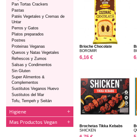
Pan Tortas Crackers
Pastas
Patés Vegetales y Cremas de
Untar
Perros y Gatos
Platos preparados
Postres
Proteinas Veganas
Brioche Chocolate
B
BOROMIR
B
Quesos y Natas Vegetales
6,16 €
6
Refrescos y Zumos
Salsas y Condimentos
Sin Gluten
Super Alimentos &
Complementos
Sustitutos Veganos Huevo
Sustitutos del Mar
Tofu, Tempeh y Seitán
Higiene
Mas Productos Vegan
Brochetas Tikka Kebabs
Bu
SHICKEN
Q
6,75 €
5